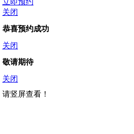
获取验证码
立即预约
关闭
恭喜预约成功
关闭
敬请期待
关闭
请竖屏查看！