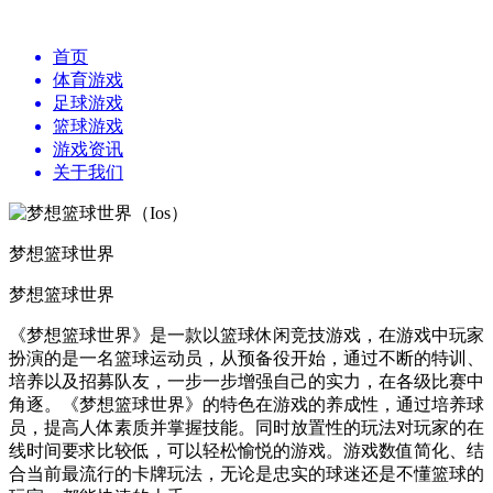
首页
体育游戏
足球游戏
篮球游戏
游戏资讯
关于我们
梦想篮球世界
梦想篮球世界
《梦想篮球世界》是一款以篮球休闲竞技游戏，在游戏中玩家
扮演的是一名篮球运动员，从预备役开始，通过不断的特训、
培养以及招募队友，一步一步增强自己的实力，在各级比赛中
角逐。《梦想篮球世界》的特色在游戏的养成性，通过培养球
员，提高人体素质并掌握技能。同时放置性的玩法对玩家的在
线时间要求比较低，可以轻松愉悦的游戏。游戏数值简化、结
合当前最流行的卡牌玩法，无论是忠实的球迷还是不懂篮球的