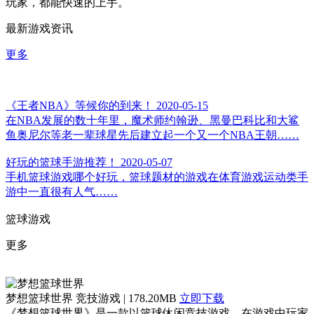
玩家，都能快速的上手。
最新游戏资讯
更多
《王者NBA》等候你的到来！
2020-05-15
在NBA发展的数十年里，魔术师约翰逊、黑曼巴科比和大鲨
鱼奥尼尔等老一辈球星先后建立起一个又一个NBA王朝……
好玩的篮球手游推荐！
2020-05-07
手机篮球游戏哪个好玩，篮球题材的游戏在体育游戏运动类手
游中一直很有人气……
篮球游戏
更多
梦想篮球世界
竞技游戏 | 178.20MB
立即下载
《梦想篮球世界》是一款以篮球休闲竞技游戏，在游戏中玩家