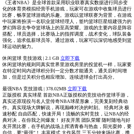
《王者NBA》是全球首款采用职业联赛真实数据进行同步变
化的体育类模拟经营手机游戏，玩家可在游戏中收集球员进行
比赛，畅享篮球游戏的乐趣。游戏以篮球联赛为背景，在游戏
中玩家将扮演一名职业篮球经理人，签约篮球巨星组建强力的
梦幻阵容去争夺篮球场上的至高荣耀。游戏的主要内容是阵容
搭配，球员选择，比赛场上的指挥调度，战术变化，球队装备
强化，追求低薪球员等。通过游戏，玩家可以深切地感受到篮
球运动的魅力。
休闲篮球
竞技游戏 | 2.1 GB
立即下载
休闲篮球的规则同真实世界里游戏房里的投篮机一样，玩家要
在特定时间内进球积分到一定分数才能通关，通关后时间增
加，但是过关积分也相应增加。连续进球会打出高分。
最强NBA
竞技游戏 | 378.02MB
立即下载
正版授权 真实球星 首款NBA正版授权的竞技动作篮球手游，
真实还原现役与名人堂传奇NBA球星形象，完美复刻经典动
作。真实现场大牌解说，再现巅峰对决的时刻。 经典对决 极
速秒配 自由匹配，快速开局！流畅的实时竞技，让NBA的经
典对决，在你我之间爆发！ 好友开黑 团队荣耀 随时随地与好
友开黑比赛，在手机的战场上挥洒青春与热血，阳光耍帅，要
自信，要“最强”！ 丰富模式 大作风范 三五分钟来场比赛，携