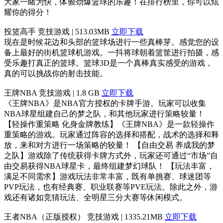
大家一睹为快，体验劲爆篮球的乐趣！在排行榜里，你可以炫
耀你的得分！
投篮高手
竞技游戏 | 513.03MB
立即下载
现在是时候花边和头部的篮球场进行一些真棒芽。感觉您的设
备上最好的街机篮球机游戏。一抖将球朝着篮筐进行拍摄，感
受乐趣打真正的篮球。篮球3D是一个真棒真实感受的游戏，
真的可以挑战你的射击技能。
王牌NBA
竞技游戏 | 1.8 GB
立即下载
《王牌NBA》是NBA官方授权的卡牌手游。玩家可以收集
NBA球星组建自己的梦之队，和其他玩家进行策略较量！
【轻操作重策略 化身金牌教练】《王牌NBA》是一款轻操作
重策略的游戏。玩家通过阵容的选择和搭配，战术的选择和释
放，来和对方进行一场策略的较量！ 【自由交易 养成我的梦
之队】游戏除了传统获得卡牌方式外，玩家还可通过“市场”自
由交易获得NBA球星卡，最终组建梦幻球队！ 【玩法丰富，
满足不同需求】游戏玩法非常丰富，既有单挑赛、球迷团等
PVP玩法，也有经典赛、职业联赛等PVE玩法。除此之外，游
戏还有诸如竞猜玩法、全明星三分大赛等休闲模式。
王者NBA（正版授权）
竞技游戏 | 1335.21MB
立即下载